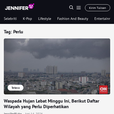
Kirim Tulisan
Selebriti
K-Pop
Lifestyle
Fashion And Beauty
Entertainme
Tag:
Perlu
Tekno
Waspada Hujan Lebat Minggu Ini, Berikut Daftar
Wilayah yang Perlu Diperhatikan
JenniferBlake
Juni 14, 2026