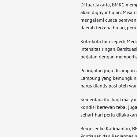
Di luar Jakarta, BMKG mem
akan diguyur hujan. Misaln
mengalami cuaca berawan 
daerah terkena hujan, peru
Kota-kota lain seperti M
intensitas ringan. Bersituas
berjalan dengan memperhat
Peringatan juga disampaik
Lampung yang kemungkinan 
harus diantisipasi oleh wa
Sementara itu, bagi masyar
kondisi berawan tebal jug
sehari-hari perlu dilakuka
Bergeser ke Kalimantan, B
Pontianak dan Banjarmasin