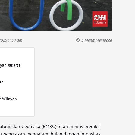
2026 9:39 am
3 Menit Membaca
yah Jakarta
ah
k Wilayah
logi, dan Geofisika (BMKG) telah merilis prediksi
ta, yang akan mengalami hujan dengan intensitas