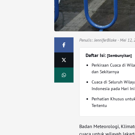
Penulis:
JenniferBlake
- Mei 12, 
Daftar Isi:
[Sembunyikan]
Perkiraan Cuaca di Wila
dan Sekitarnya
Cuaca di Seluruh Wilay
Indonesia pada Hari Ini
Perhatian Khusus untu
Tertentu
Badan Meteorologi, Klimato
cuaca untuk wilayah Jakar