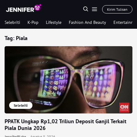
Kirim Tulisan
Selebriti
K-Pop
Lifestyle
Fashion And Beauty
Entertainme
Tag:
Piala
Selebriti
PPATK Ungkap Rp1,02 Triliun Deposit Ganjil Terkait
Piala Dunia 2026
JenniferBlake
Agustus 5, 2026