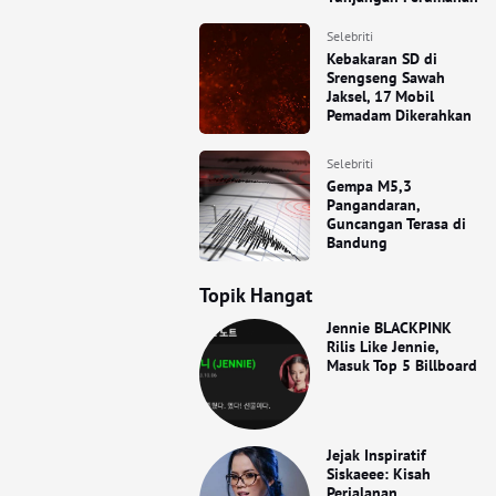
Selebriti
Kebakaran SD di
Srengseng Sawah
Jaksel, 17 Mobil
Pemadam Dikerahkan
Selebriti
Gempa M5,3
Pangandaran,
Guncangan Terasa di
Bandung
Topik Hangat
Jennie BLACKPINK
Rilis Like Jennie,
Masuk Top 5 Billboard
Jejak Inspiratif
Siskaeee: Kisah
Perjalanan,