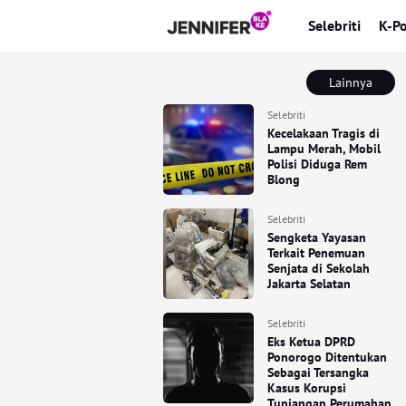
Selebriti
K-P
Lainnya
Selebriti
Kecelakaan Tragis di
Lampu Merah, Mobil
Polisi Diduga Rem
Blong
Selebriti
Sengketa Yayasan
Terkait Penemuan
Senjata di Sekolah
Jakarta Selatan
Selebriti
Eks Ketua DPRD
Ponorogo Ditentukan
Sebagai Tersangka
Kasus Korupsi
Tunjangan Perumahan