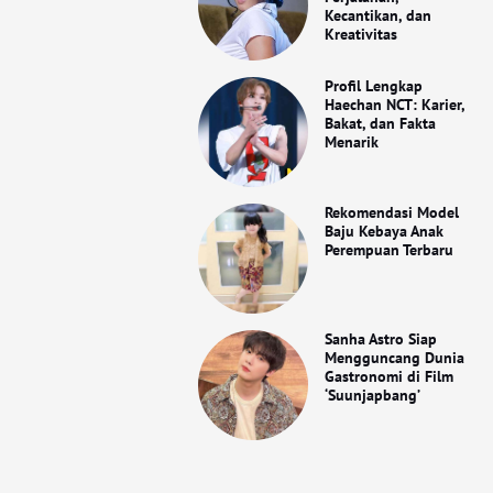
Kecantikan, dan
Kreativitas
Profil Lengkap
Haechan NCT: Karier,
Bakat, dan Fakta
Menarik
Rekomendasi Model
Baju Kebaya Anak
Perempuan Terbaru
Sanha Astro Siap
Mengguncang Dunia
Gastronomi di Film
‘Suunjapbang’