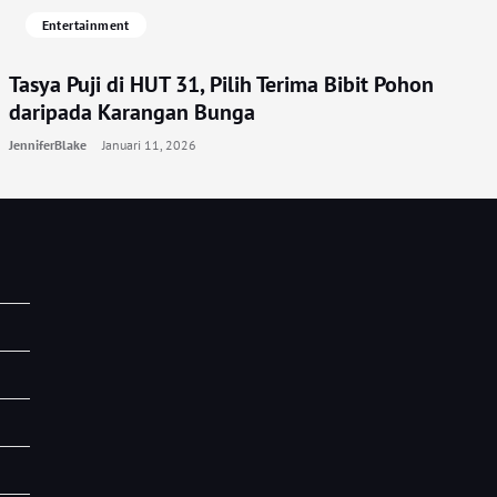
Entertainment
Tasya Puji di HUT 31, Pilih Terima Bibit Pohon
daripada Karangan Bunga
JenniferBlake
Januari 11, 2026