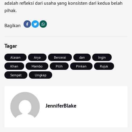
adalah refleksi dari usaha yang konsisten dari kedua belah
pihak.
Bagikan
Tagar
Alasan
Arya
Bercerai
dan
Ingin
Khan
Mambo
Pilih
Pinkan
Rujuk
Sempat
Ungkap
JenniferBlake