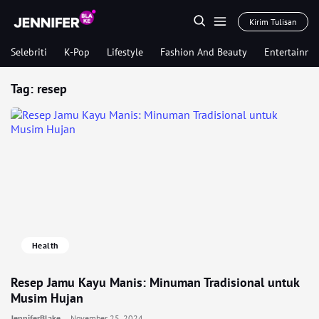
Kirim Tulisan
Selebriti
K-Pop
Lifestyle
Fashion And Beauty
Entertainme
Tag:
resep
Health
Resep Jamu Kayu Manis: Minuman Tradisional untuk
Musim Hujan
JenniferBlake
November 25, 2024