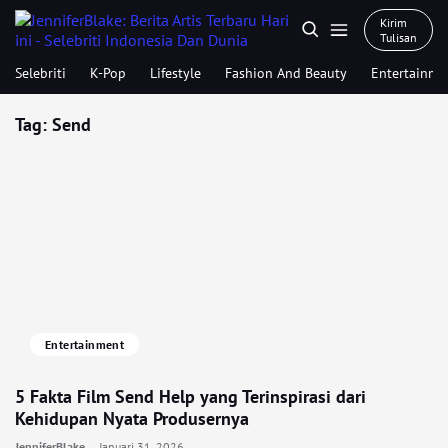
Kirim
Tulisan
Selebriti
K-Pop
Lifestyle
Fashion And Beauty
Entertainme
Tag:
Send
Entertainment
5 Fakta Film Send Help yang Terinspirasi dari
Kehidupan Nyata Produsernya
JenniferBlake
Januari 31, 2026