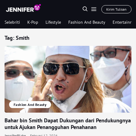
Kirim Tulisan
Selebriti
K-Pop
Lifestyle
Fashion And Beauty
Entertainme
Tag:
Smith
Fashion And Beauty
Bahar bin Smith Dapat Dukungan dari Pendukungnya
untuk Ajukan Penangguhan Penahanan
JenniferBlake
Februari 12, 2026