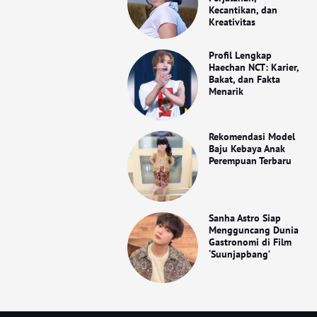
Kecantikan, dan
Kreativitas
Profil Lengkap
Haechan NCT: Karier,
Bakat, dan Fakta
Menarik
Rekomendasi Model
Baju Kebaya Anak
Perempuan Terbaru
Sanha Astro Siap
Mengguncang Dunia
Gastronomi di Film
‘Suunjapbang’