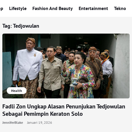
op
Lifestyle
Fashion And Beauty
Entertainment
Tekno
Tag:
Tedjowulan
Health
Fadli Zon Ungkap Alasan Penunjukan Tedjowulan
Sebagai Pemimpin Keraton Solo
JenniferBlake
Januari 19, 2026