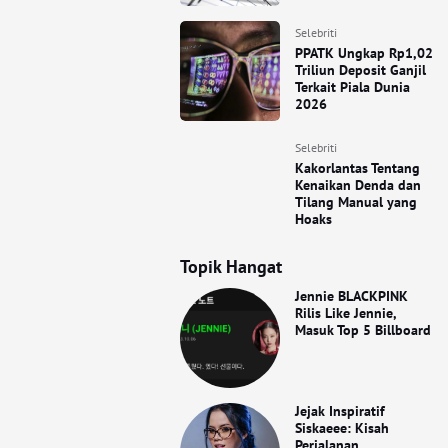
Selebriti
PPATK Ungkap Rp1,02
Triliun Deposit Ganjil
Terkait Piala Dunia
2026
Selebriti
Kakorlantas Tentang
Kenaikan Denda dan
Tilang Manual yang
Hoaks
Topik Hangat
Jennie BLACKPINK
Rilis Like Jennie,
Masuk Top 5 Billboard
Jejak Inspiratif
Siskaeee: Kisah
Perjalanan,