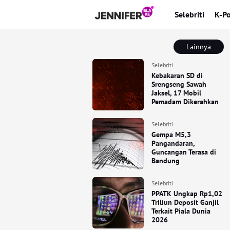
Selebriti
K-P
Lainnya
Selebriti
Kebakaran SD di
Srengseng Sawah
Jaksel, 17 Mobil
Pemadam Dikerahkan
Selebriti
Gempa M5,3
Pangandaran,
Guncangan Terasa di
Bandung
Selebriti
PPATK Ungkap Rp1,02
Triliun Deposit Ganjil
Terkait Piala Dunia
2026