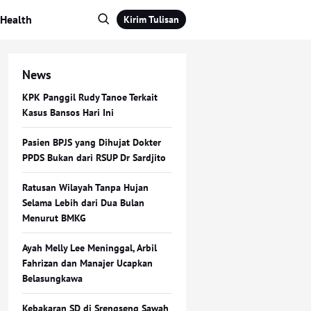
Health
Kirim Tulisan
News
KPK Panggil Rudy Tanoe Terkait
Kasus Bansos Hari Ini
Pasien BPJS yang Dihujat Dokter
PPDS Bukan dari RSUP Dr Sardjito
Ratusan Wilayah Tanpa Hujan
Selama Lebih dari Dua Bulan
Menurut BMKG
Ayah Melly Lee Meninggal, Arbil
Fahrizan dan Manajer Ucapkan
Belasungkawa
Kebakaran SD di Srengseng Sawah