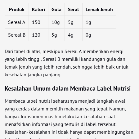
Produk
Kalori
Gula
Serat
Lemak Jenuh
Sereal A
150
10g
5g
1g
Sereal B
120
5g
4g
0g
Dari tabel di atas, meskipun Sereal A memberikan energi
yang lebih tinggi, Sereal B memiliki kandungan gula dan
lemak jenuh yang lebih rendah, sehingga lebih baik untuk
kesehatan jangka panjang.
Kesalahan Umum dalam Membaca Label Nutrisi
Membaca label nutrisi seharusnya menjadi langkah awal
yang cerdas dalam memilih makanan yang tepat. Namun,
banyak konsumen masih melakukan kesalahan saat
menafsirkan informasi yang tertulis di label tersebut.
Kesalahan-kesalahan ini tidak hanya dapat membingungkan,