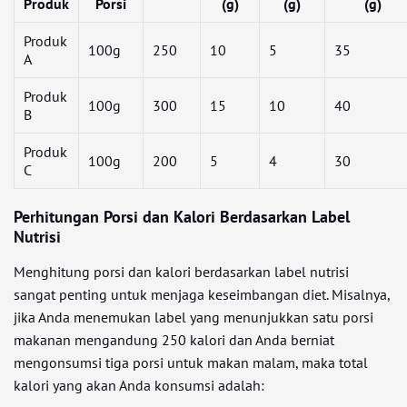
Produk
Porsi
(g)
(g)
(g)
Produk
100g
250
10
5
35
A
Produk
100g
300
15
10
40
B
Produk
100g
200
5
4
30
C
Perhitungan Porsi dan Kalori Berdasarkan Label
Nutrisi
Menghitung porsi dan kalori berdasarkan label nutrisi
sangat penting untuk menjaga keseimbangan diet. Misalnya,
jika Anda menemukan label yang menunjukkan satu porsi
makanan mengandung 250 kalori dan Anda berniat
mengonsumsi tiga porsi untuk makan malam, maka total
kalori yang akan Anda konsumsi adalah: