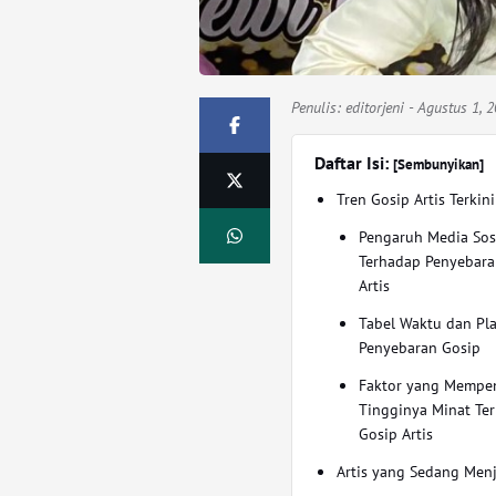
Penulis:
editorjeni
- Agustus 1, 
Daftar Isi:
[Sembunyikan]
Tren Gosip Artis Terkini
Pengaruh Media Sos
Terhadap Penyebara
Artis
Tabel Waktu dan Pl
Penyebaran Gosip
Faktor yang Mempe
Tingginya Minat Te
Gosip Artis
Artis yang Sedang Men