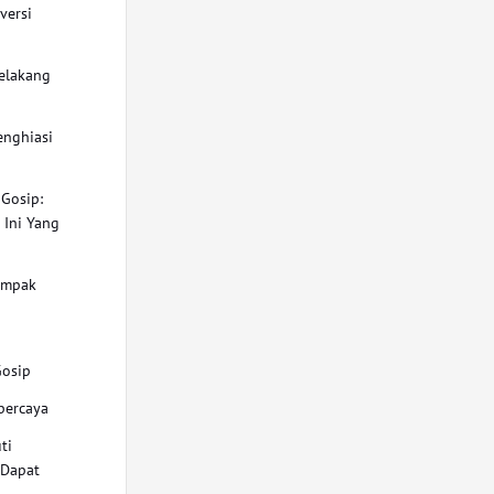
versi
Belakang
enghiasi
 Gosip:
 Ini Yang
ampak
osip
percaya
ti
 Dapat