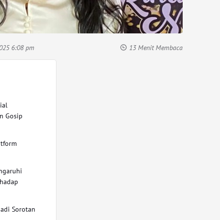
2025 6:08 pm
13 Menit Membaca
ial
n Gosip
atform
ngaruhi
rhadap
jadi Sorotan