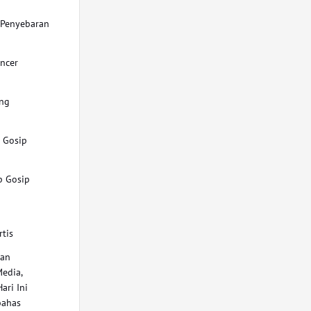
 Penyebaran
encer
ing
 Gosip
p Gosip
tis
tan
edia,
ari Ini
bahas