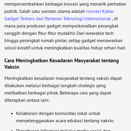
mempersembahkan berbagai inovasi yang menarik perhatian
publik. Salah satu sorotan utama adalah
Inovasi Kabar
Gadget Terbaru dari Pameran Teknologi Internasional
, di
mana para produsen gadget memperkenalkan perangkat
canggih dengan fitur-fitur mutakhir. Dari wearable tech
hingga perangkat rumah pintar, setiap gadget menawarkan
solusi kreatif untuk meningkatkan kualitas hidup sehari-hari.
Cara Meningkatkan Kesadaran Masyarakat tentang
Vaksin
Meningkatkan kesadaran masyarakat tentang vaksin dapat
dilakukan melalui berbagai langkah strategis yang
melibatkan berbagai pihak. Beberapa cara yang dapat
diterapkan antara lain:
Kolaborasi dengan komunitas lokal untuk
menyelenggarakan acara edukasi tentang vaksin.
Penyebaran informasi melalui media sosial dan