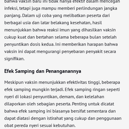
bahwa vaksin baru ini tidak hanya efektif dalam mencegah
infeksi, tetapi juga mampu memberi perlindungan jangka
panjang. Dalam uji coba yang melibatkan peserta dari
berbagai usia dan latar belakang kesehatan, hasil
menunjukkan bahwa reaksi imun yang dihasilkan vaksin
cukup kuat dan bertahan selama beberapa bulan setelah
penyuntikan dosis kedua. Ini memberikan harapan bahwa
vaksin ini dapat mengurangi penyebaran penyakit secara
signifikan.
Efek Samping dan Penanganannya
Meskipun vaksin menunjukkan efektivitas tinggi, beberapa
efek samping mungkin terjadi. Efek samping ringan seperti
nyeri di lokasi penyuntikan, demam, dan kelelahan
dilaporkan oleh sebagian peserta. Penting untuk dicatat
bahwa efek samping ini biasanya bersifat sementara dan
dapat diatasi dengan istirahat yang cukup dan penggunaan
obat pereda nyeri sesuai kebutuhan.