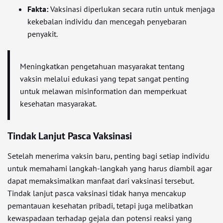
Fakta:
Vaksinasi diperlukan secara rutin untuk menjaga
kekebalan individu dan mencegah penyebaran
penyakit.
Meningkatkan pengetahuan masyarakat tentang
vaksin melalui edukasi yang tepat sangat penting
untuk melawan misinformation dan memperkuat
kesehatan masyarakat.
Tindak Lanjut Pasca Vaksinasi
Setelah menerima vaksin baru, penting bagi setiap individu
untuk memahami langkah-langkah yang harus diambil agar
dapat memaksimalkan manfaat dari vaksinasi tersebut.
Tindak lanjut pasca vaksinasi tidak hanya mencakup
pemantauan kesehatan pribadi, tetapi juga melibatkan
kewaspadaan terhadap gejala dan potensi reaksi yang