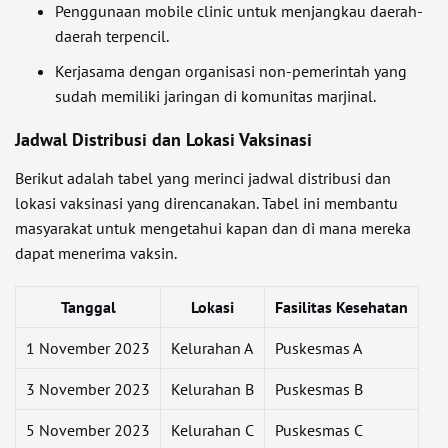
Penggunaan mobile clinic untuk menjangkau daerah-
daerah terpencil.
Kerjasama dengan organisasi non-pemerintah yang
sudah memiliki jaringan di komunitas marjinal.
Jadwal Distribusi dan Lokasi Vaksinasi
Berikut adalah tabel yang merinci jadwal distribusi dan
lokasi vaksinasi yang direncanakan. Tabel ini membantu
masyarakat untuk mengetahui kapan dan di mana mereka
dapat menerima vaksin.
Tanggal
Lokasi
Fasilitas Kesehatan
1 November 2023
Kelurahan A
Puskesmas A
3 November 2023
Kelurahan B
Puskesmas B
5 November 2023
Kelurahan C
Puskesmas C