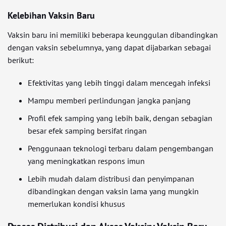
Kelebihan Vaksin Baru
Vaksin baru ini memiliki beberapa keunggulan dibandingkan
dengan vaksin sebelumnya, yang dapat dijabarkan sebagai
berikut:
Efektivitas yang lebih tinggi dalam mencegah infeksi
Mampu memberi perlindungan jangka panjang
Profil efek samping yang lebih baik, dengan sebagian
besar efek samping bersifat ringan
Penggunaan teknologi terbaru dalam pengembangan
yang meningkatkan respons imun
Lebih mudah dalam distribusi dan penyimpanan
dibandingkan dengan vaksin lama yang mungkin
memerlukan kondisi khusus