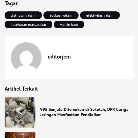
Tagar
distribusi vaksin
edukasi vaksin
efektivitas vaksin
kesehatan masyarakat
vaksin baru
editorjeni
Artikel Terkait
995 Senjata Ditemukan di Sekolah, DPR Curiga
Jaringan Manfaatkan Pendidikan