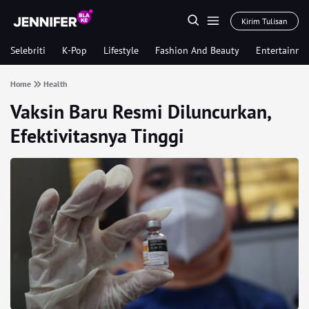
Kirim Tulisan
Selebriti
K-Pop
Lifestyle
Fashion And Beauty
Entertainme
Home
Health
Vaksin Baru Resmi Diluncurkan,
Efektivitasnya Tinggi