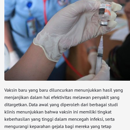
Vaksin baru yang baru diluncurkan menunjukkan hasil yang
menjanjikan dalam hal efektivitas melawan penyakit yang
ditargetkan. Data awal yang diperoleh dari berbagai studi
klinis menunjukkan bahwa vaksin ini memiliki tingkat
keberhasilan yang tinggi dalam mencegah infeksi, serta
mengurangi keparahan gejala bagi mereka yang tetap