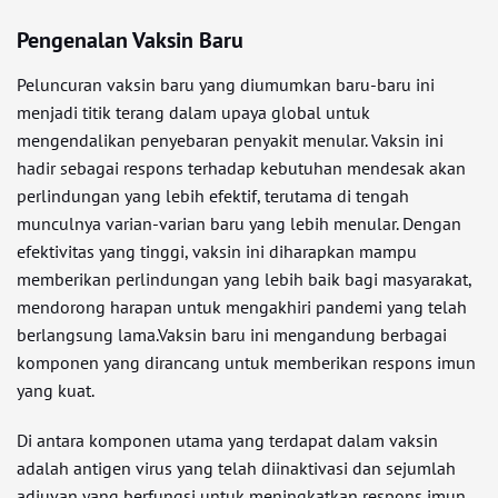
Pengenalan Vaksin Baru
Peluncuran vaksin baru yang diumumkan baru-baru ini
menjadi titik terang dalam upaya global untuk
mengendalikan penyebaran penyakit menular. Vaksin ini
hadir sebagai respons terhadap kebutuhan mendesak akan
perlindungan yang lebih efektif, terutama di tengah
munculnya varian-varian baru yang lebih menular. Dengan
efektivitas yang tinggi, vaksin ini diharapkan mampu
memberikan perlindungan yang lebih baik bagi masyarakat,
mendorong harapan untuk mengakhiri pandemi yang telah
berlangsung lama.Vaksin baru ini mengandung berbagai
komponen yang dirancang untuk memberikan respons imun
yang kuat.
Di antara komponen utama yang terdapat dalam vaksin
adalah antigen virus yang telah diinaktivasi dan sejumlah
adjuvan yang berfungsi untuk meningkatkan respons imun