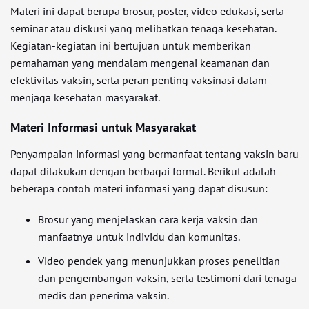
Materi ini dapat berupa brosur, poster, video edukasi, serta
seminar atau diskusi yang melibatkan tenaga kesehatan.
Kegiatan-kegiatan ini bertujuan untuk memberikan
pemahaman yang mendalam mengenai keamanan dan
efektivitas vaksin, serta peran penting vaksinasi dalam
menjaga kesehatan masyarakat.
Materi Informasi untuk Masyarakat
Penyampaian informasi yang bermanfaat tentang vaksin baru
dapat dilakukan dengan berbagai format. Berikut adalah
beberapa contoh materi informasi yang dapat disusun:
Brosur yang menjelaskan cara kerja vaksin dan
manfaatnya untuk individu dan komunitas.
Video pendek yang menunjukkan proses penelitian
dan pengembangan vaksin, serta testimoni dari tenaga
medis dan penerima vaksin.