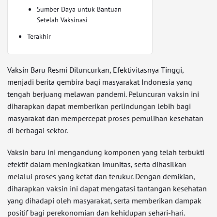
Sumber Daya untuk Bantuan
Setelah Vaksinasi
Terakhir
Vaksin Baru Resmi Diluncurkan, Efektivitasnya Tinggi,
menjadi berita gembira bagi masyarakat Indonesia yang
tengah berjuang melawan pandemi. Peluncuran vaksin ini
diharapkan dapat memberikan perlindungan lebih bagi
masyarakat dan mempercepat proses pemulihan kesehatan
di berbagai sektor.
Vaksin baru ini mengandung komponen yang telah terbukti
efektif dalam meningkatkan imunitas, serta dihasilkan
melalui proses yang ketat dan terukur. Dengan demikian,
diharapkan vaksin ini dapat mengatasi tantangan kesehatan
yang dihadapi oleh masyarakat, serta memberikan dampak
positif bagi perekonomian dan kehidupan sehari-hari.