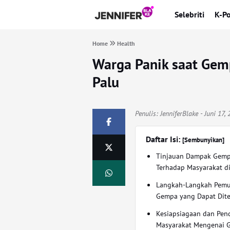
Selebriti
K-P
Home
Health
Warga Panik saat Gem
Palu
Penulis:
JenniferBlake
- Juni 17,
Daftar Isi:
[Sembunyikan]
Tinjauan Dampak Gem
Terhadap Masyarakat di
Langkah-Langkah Pemu
Gempa yang Dapat Dit
Kesiapsiagaan dan Pen
Masyarakat Mengenai 