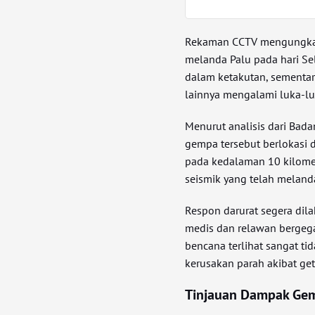
Rekaman CCTV mengungkap
melanda Palu pada hari Sela
dalam ketakutan, sementar
lainnya mengalami luka-lu
Menurut analisis dari Bada
gempa tersebut berlokasi d
pada kedalaman 10 kilomet
seismik yang telah melanda
Respon darurat segera dil
medis dan relawan bergega
bencana terlihat sangat t
kerusakan parah akibat get
Tinjauan Dampak Gem