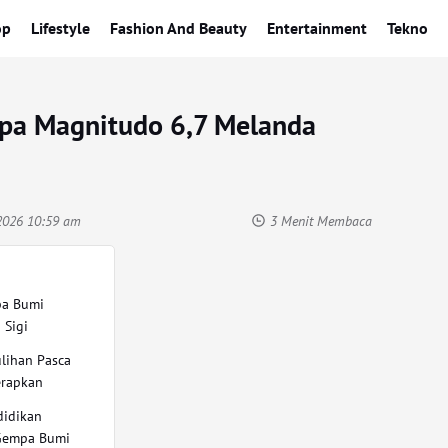
op
Lifestyle
Fashion And Beauty
Entertainment
Tekno
pa Magnitudo 6,7 Melanda
 2026 10:59 am
3 Menit Membaca
pa Bumi
 Sigi
lihan Pasca
erapkan
didikan
Gempa Bumi