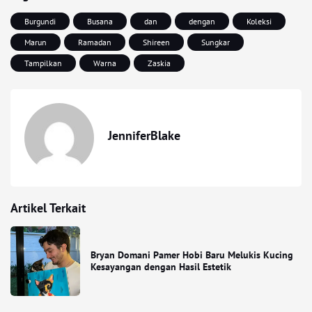
Burgundi
Busana
dan
dengan
Koleksi
Marun
Ramadan
Shireen
Sungkar
Tampilkan
Warna
Zaskia
JenniferBlake
Artikel Terkait
Bryan Domani Pamer Hobi Baru Melukis Kucing
Kesayangan dengan Hasil Estetik