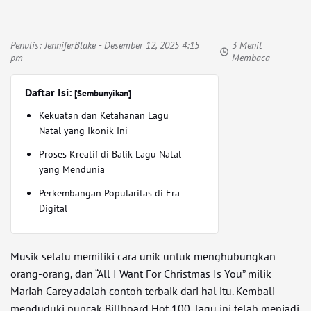
Penulis:
JenniferBlake
- Desember 12, 2025 4:15
3 Menit
pm
Membaca
Daftar Isi:
[Sembunyikan]
Kekuatan dan Ketahanan Lagu
Natal yang Ikonik Ini
Proses Kreatif di Balik Lagu Natal
yang Mendunia
Perkembangan Popularitas di Era
Digital
Musik selalu memiliki cara unik untuk menghubungkan
orang-orang, dan “All I Want For Christmas Is You” milik
Mariah Carey adalah contoh terbaik dari hal itu. Kembali
menduduki puncak Billboard Hot 100, lagu ini telah menjadi