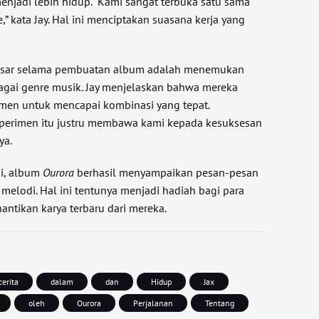
enjadi lebih hidup. “Kami sangat terbuka satu sama
,” kata Jay. Hal ini menciptakan suasana kerja yang
besar selama pembuatan album adalah menemukan
agai genre musik. Jay menjelaskan bahwa mereka
men untuk mencapai kombinasi yang tepat.
eksperimen itu justru membawa kami kepada kesuksesan
ya.
ini, album
Ourora
berhasil menyampaikan pesan-pesan
n melodi. Hal ini tentunya menjadi hadiah bagi para
ntikan karya terbaru dari mereka.
cerita
dalam
dan
Hidup
Jax
oleh
Ourora
Perjalanan
Tentang