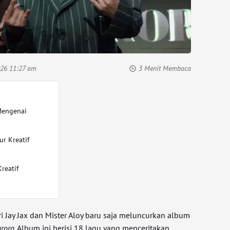
2026 11:27 am
3 Menit Membaca
Mengenai
ur Kreatif
reatif
a
ri Jay Jax dan Mister Aloy baru saja meluncurkan album
rora
. Album ini berisi 18 lagu yang menceritakan