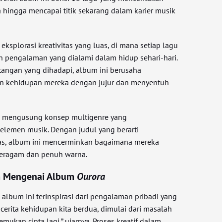
 hingga mencapai titik sekarang dalam karier musik
eksplorasi kreativitas yang luas, di mana setiap lagu
pengalaman yang dialami dalam hidup sehari-hari.
ntangan yang dihadapi, album ini berusaha
n kehidupan mereka dengan jujur dan menyentuh
a
mengusung konsep multigenre yang
lemen musik. Dengan judul yang berarti
tas, album ini mencerminkan bagaimana mereka
eragam dan penuh warna.
m Mengenai Album
Ourora
album ini terinspirasi dari pengalaman pribadi yang
 cerita kehidupan kita berdua, dimulai dari masalah
mukan cinta lagi,” ujarnya. Proses kreatif dalam