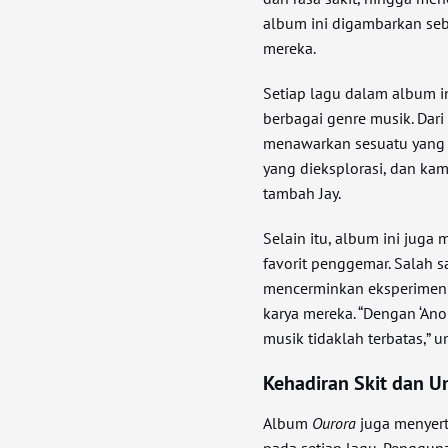
album ini digambarkan seb
mereka.
Setiap lagu dalam album i
berbagai genre musik. Dar
menawarkan sesuatu yang b
yang dieksplorasi, dan ka
tambah Jay.
Selain itu, album ini jug
favorit penggemar. Salah s
mencerminkan eksperimen 
karya mereka. “Dengan ‘An
musik tidaklah terbatas,” 
Kehadiran Skit dan U
Album
Ourora
juga menyert