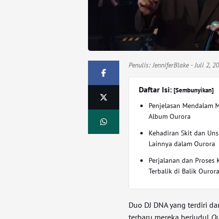
Penulis:
JenniferBlake
- Juli 2, 
Daftar Isi:
[Sembunyikan]
Penjelasan Mendalam 
Album Ourora
Kehadiran Skit dan Uns
Lainnya dalam Ourora
Perjalanan dan Proses K
Terbalik di Balik Ouror
Duo DJ DNA yang terdiri da
terbaru mereka berjudul
Ou