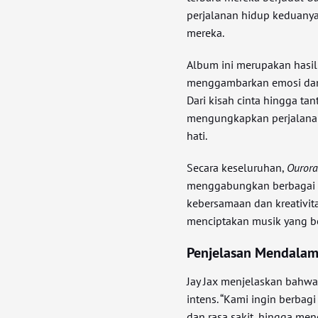
perjalanan hidup keduanya
mereka.
Album ini merupakan hasil 
menggambarkan emosi dan 
Dari kisah cinta hingga ta
mengungkapkan perjalana
hati.
Secara keseluruhan,
Ouror
menggabungkan berbagai e
kebersamaan dan kreativi
menciptakan musik yang b
Penjelasan Mendala
Jay Jax menjelaskan bahwa 
intens. “Kami ingin berbagi
dan rasa sakit, hingga mene