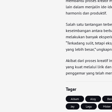
membantu proses kreatif m
lain dalam menjalin ide-ide
harmonis dan produktif.
Salah satu tantangan ter
keseimbangan antara berb
melakukan banyak eksperi
“Terkadang sulit, tetapi 
yang lebih besar,” ungkapn
Akibat dari proses kreatif 
yang kuat melalui lirik da
penggemar yang telah mena
Tagar
Album
Aloy
Ber
Jay
Lagu
Mister