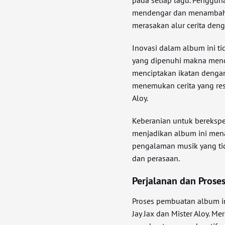
pada setiap lagu. Penggun
mendengar dan menambah na
merasakan alur cerita deng
Inovasi dalam album ini tid
yang dipenuhi makna mendal
menciptakan ikatan denga
menemukan cerita yang re
Aloy.
Keberanian untuk berekspe
menjadikan album ini men
pengalaman musik yang tid
dan perasaan.
Perjalanan dan Proses 
Proses pembuatan album in
Jay Jax dan Mister Aloy. M