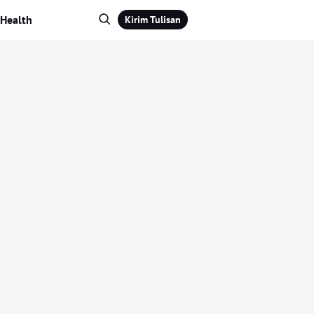
Health
Kirim Tulisan