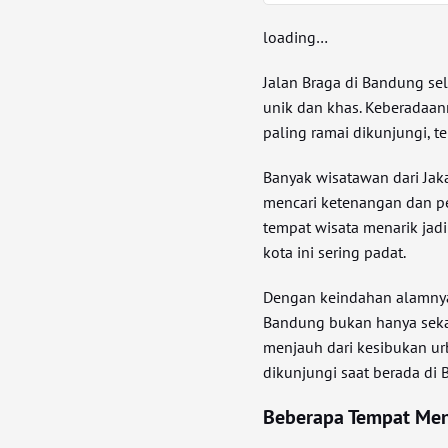
loading…
Jalan Braga di Bandung s
unik dan khas. Keberadaan
paling ramai dikunjungi, t
Banyak wisatawan dari Jak
mencari ketenangan dan p
tempat wisata menarik jad
kota ini sering padat.
Dengan keindahan alamnya 
Bandung bukan hanya sekada
menjauh dari kesibukan urb
dikunjungi saat berada di
Beberapa Tempat Men