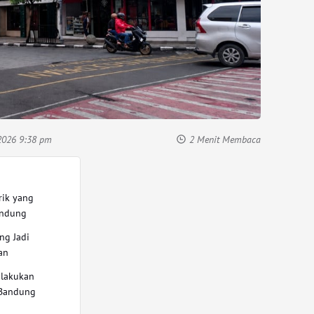
2026 9:38 pm
2 Menit Membaca
rik yang
andung
ng Jadi
an
ilakukan
 Bandung