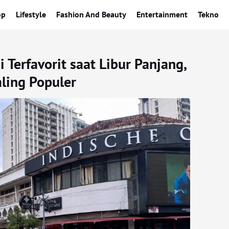
op
Lifestyle
Fashion And Beauty
Entertainment
Tekno
 Terfavorit saat Libur Panjang,
aling Populer