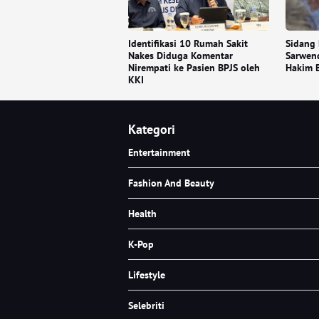
Identifikasi 10 Rumah Sakit
Sidang
Nakes Diduga Komentar
Sarwen
Nirempati ke Pasien BPJS oleh
Hakim 
KKI
Kategori
Entertainment
Fashion And Beauty
Health
K-Pop
Lifestyle
Selebriti