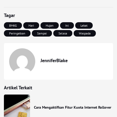
Tagar
BMKG
Hari
Hujan
Ini
Lebat
Peringatkan
Sampai
Selasa
Waspada
JenniferBlake
Artikel Terkait
Cara Mengaktifkan Fitur Kuota Internet Rollover