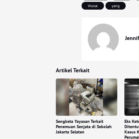
Wuruk
yang
Jenni
Artikel Terkait
Sengketa Yayasan Terkait
Eks Ke
Penemuan Senjata di Sekolah
Ditentu
Jakarta Selatan
Kasus K
Peruma