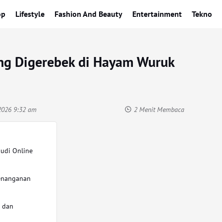
op
Lifestyle
Fashion And Beauty
Entertainment
Tekno
ang Digerebek di Hayam Wuruk
2026 9:32 am
2 Menit Membaca
Judi Online
enanganan
e dan