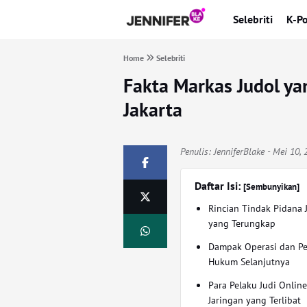
Selebriti
K-P
Home
Selebriti
Fakta Markas Judol y
Jakarta
Penulis:
JenniferBlake
- Mei 10, 
Daftar Isi:
[Sembunyikan]
Rincian Tindak Pidana 
yang Terungkap
Dampak Operasi dan P
Hukum Selanjutnya
Para Pelaku Judi Onlin
Jaringan yang Terlibat