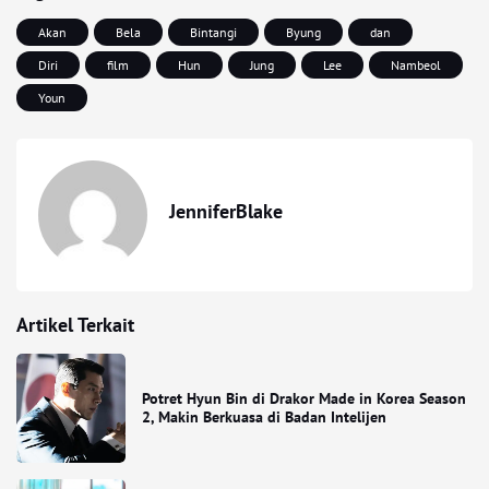
Akan
Bela
Bintangi
Byung
dan
Diri
film
Hun
Jung
Lee
Nambeol
Youn
JenniferBlake
Artikel Terkait
Potret Hyun Bin di Drakor Made in Korea Season
2, Makin Berkuasa di Badan Intelijen