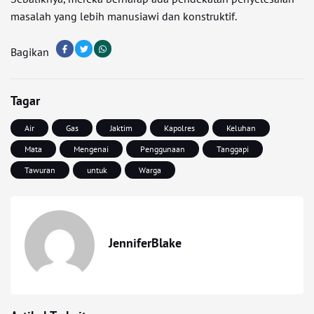
masalah yang lebih manusiawi dan konstruktif.
Bagikan
Tagar
Air
Gas
Jaktim
Kapolres
Keluhan
Mata
Mengenai
Penggunaan
Tanggapi
Tawuran
untuk
Warga
JenniferBlake