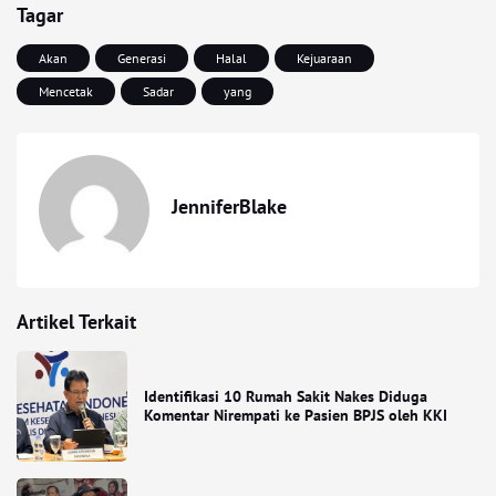
Tagar
Akan
Generasi
Halal
Kejuaraan
Mencetak
Sadar
yang
JenniferBlake
Artikel Terkait
Identifikasi 10 Rumah Sakit Nakes Diduga
Komentar Nirempati ke Pasien BPJS oleh KKI