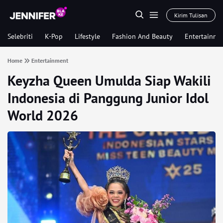
Kirim Tulisan
Selebriti
K-Pop
Lifestyle
Fashion And Beauty
Entertainme
Home
Entertainment
Keyzha Queen Umulda Siap Wakili
Indonesia di Panggung Junior Idol
World 2026