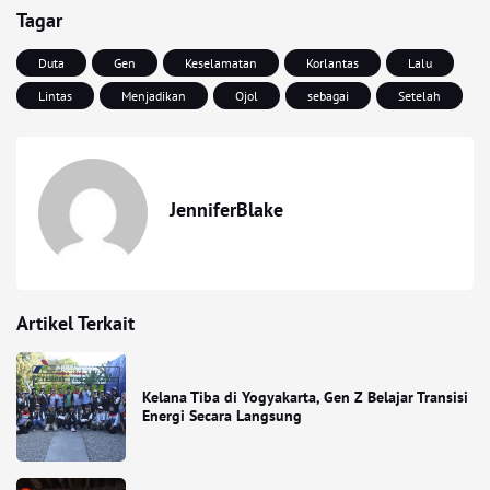
Tagar
Duta
Gen
Keselamatan
Korlantas
Lalu
Lintas
Menjadikan
Ojol
sebagai
Setelah
JenniferBlake
Artikel Terkait
Kelana Tiba di Yogyakarta, Gen Z Belajar Transisi
Energi Secara Langsung