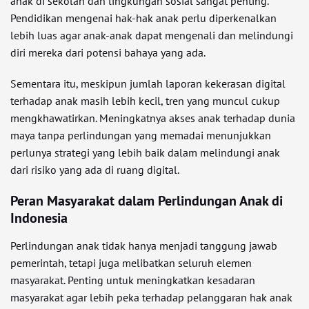
anak di sekolah dan lingkungan sosial sangat penting.
Pendidikan mengenai hak-hak anak perlu diperkenalkan
lebih luas agar anak-anak dapat mengenali dan melindungi
diri mereka dari potensi bahaya yang ada.
Sementara itu, meskipun jumlah laporan kekerasan digital
terhadap anak masih lebih kecil, tren yang muncul cukup
mengkhawatirkan. Meningkatnya akses anak terhadap dunia
maya tanpa perlindungan yang memadai menunjukkan
perlunya strategi yang lebih baik dalam melindungi anak
dari risiko yang ada di ruang digital.
Peran Masyarakat dalam Perlindungan Anak di
Indonesia
Perlindungan anak tidak hanya menjadi tanggung jawab
pemerintah, tetapi juga melibatkan seluruh elemen
masyarakat. Penting untuk meningkatkan kesadaran
masyarakat agar lebih peka terhadap pelanggaran hak anak