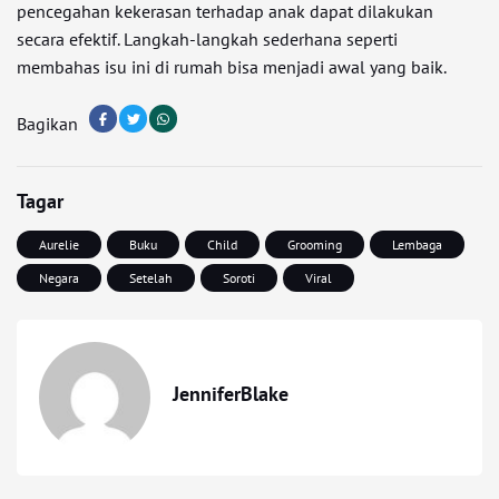
pencegahan kekerasan terhadap anak dapat dilakukan
secara efektif. Langkah-langkah sederhana seperti
membahas isu ini di rumah bisa menjadi awal yang baik.
Bagikan
Tagar
Aurelie
Buku
Child
Grooming
Lembaga
Negara
Setelah
Soroti
Viral
JenniferBlake