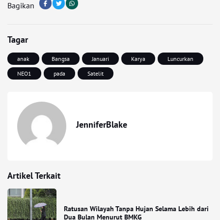
Bagikan
Tagar
anak
Bangsa
Januari
Karya
Luncurkan
NEO1
pada
Satelit
JenniferBlake
Artikel Terkait
Ratusan Wilayah Tanpa Hujan Selama Lebih dari
Dua Bulan Menurut BMKG