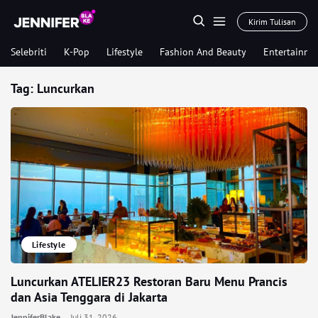
Kirim Tulisan
Selebriti
K-Pop
Lifestyle
Fashion And Beauty
Entertainme
Tag:
Luncurkan
Lifestyle
Luncurkan ATELIER23 Restoran Baru Menu Prancis
dan Asia Tenggara di Jakarta
JenniferBlake
Juli 31, 2026