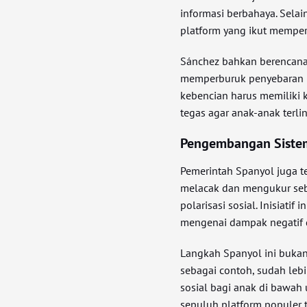
informasi berbahaya. Selai
platform yang ikut memper
Sánchez bahkan berencana
memperburuk penyebaran in
kebencian harus memiliki 
tegas agar anak-anak terli
Pengembangan Sistem
Pemerintah Spanyol juga 
melacak dan mengukur seb
polarisasi sosial. Inisiati
mengenai dampak negatif d
Langkah Spanyol ini bukanl
sebagai contoh, sudah leb
sosial bagi anak di bawah 
sepuluh platform populer 