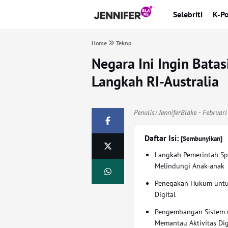
Selebriti
K-P
Home
Tekno
Negara Ini Ingin Bata
Langkah RI-Australia
Penulis:
JenniferBlake
- Februari
Daftar Isi:
[Sembunyikan]
Langkah Pemerintah Sp
Melindungi Anak-anak
Penegakan Hukum untu
Digital
Pengembangan Sistem 
Memantau Aktivitas Dig