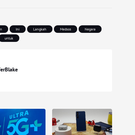
in
Ini
Langkah
Medsos
Negara
untuk
ferBlake