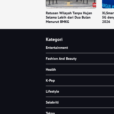
Ratusan Wilayah Tanpa Hujan
XLSmar
Selama Lebih dari Dua Bulan
5G deng
Menurut BMKG
2026
Kategori
Entertainment
Fashion And Beauty
Health
K-Pop
Lifestyle
Selebriti
Tekno