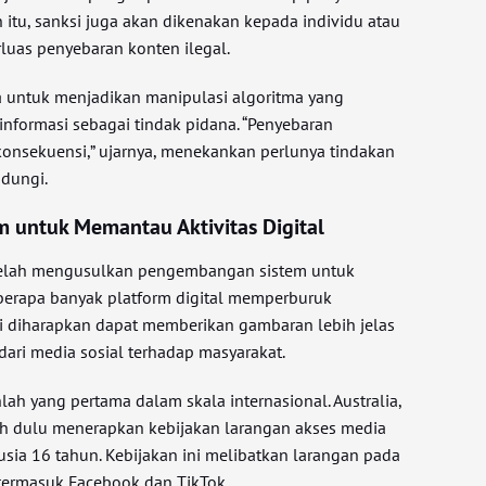
n itu, sanksi juga akan dikenakan kepada individu atau
luas penyebaran konten ilegal.
 untuk menjadikan manipulasi algoritma yang
formasi sebagai tindak pidana. “Penyebaran
konsekuensi,” ujarnya, menekankan perlunya tindakan
ndungi.
 untuk Memantau Aktivitas Digital
telah mengusulkan pengembangan sistem untuk
erapa banyak platform digital memperburuk
f ini diharapkan dapat memberikan gambaran lebih jelas
ari media sosial terhadap masyarakat.
ah yang pertama dalam skala internasional. Australia,
ih dulu menerapkan kebijakan larangan akses media
usia 16 tahun. Kebijakan ini melibatkan larangan pada
termasuk Facebook dan TikTok.