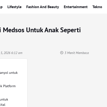
op
Lifestyle
Fashion And Beauty
Entertainment
Tekno
si Medsos Untuk Anak Seperti
 5, 2026 6:12 am
3 Menit Membaca
anyol untuk
k Platform
untuk
ital