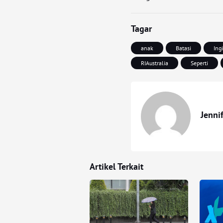
Tagar
anak
Batasi
Ing
RIAustralia
Seperti
Jenni
Artikel Terkait