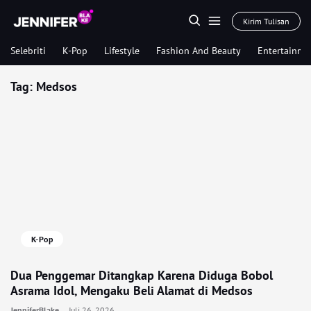
Kirim Tulisan
Selebriti
K-Pop
Lifestyle
Fashion And Beauty
Entertainme
Tag:
Medsos
K-Pop
Dua Penggemar Ditangkap Karena Diduga Bobol
Asrama Idol, Mengaku Beli Alamat di Medsos
JenniferBlake
Juli 26, 2026