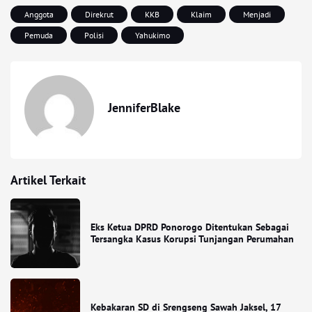
Anggota
Direkrut
KKB
Klaim
Menjadi
Pemuda
Polisi
Yahukimo
JenniferBlake
Artikel Terkait
Eks Ketua DPRD Ponorogo Ditentukan Sebagai
Tersangka Kasus Korupsi Tunjangan Perumahan
Kebakaran SD di Srengseng Sawah Jaksel, 17