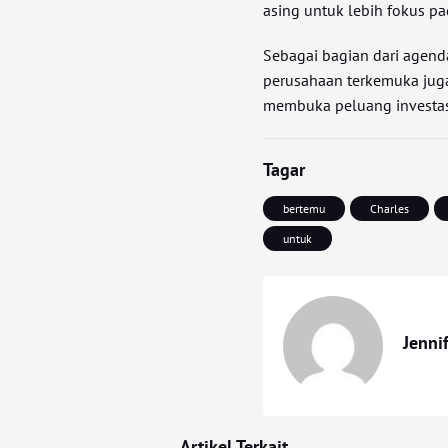
asing untuk lebih fokus pa
Sebagai bagian dari agenda
perusahaan terkemuka juga 
membuka peluang investasi
Tagar
bertemu
Charles
untuk
Jenni
Artikel Terkait