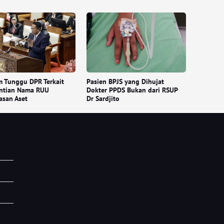
 Tunggu DPR Terkait
Pasien BPJS yang Dihujat
ntian Nama RUU
Dokter PPDS Bukan dari RSUP
asan Aset
Dr Sardjito