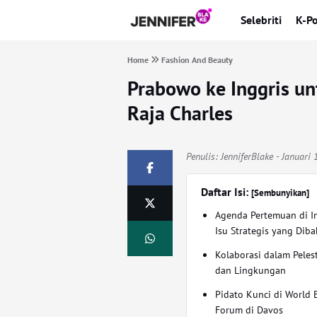
Selebriti
K-P
Home
Fashion And Beauty
Prabowo ke Inggris u
Raja Charles
Penulis:
JenniferBlake
- Januari 
Daftar Isi:
[Sembunyikan]
Agenda Pertemuan di I
Isu Strategis yang Dib
Kolaborasi dalam Peles
dan Lingkungan
Pidato Kunci di World
Forum di Davos