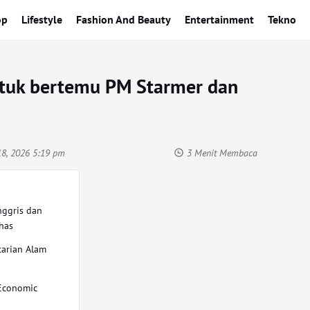
op
Lifestyle
Fashion And Beauty
Entertainment
Tekno
ntuk bertemu PM Starmer dan
18, 2026 5:19 pm
3 Menit Membaca
nggris dan
ahas
tarian Alam
 Economic