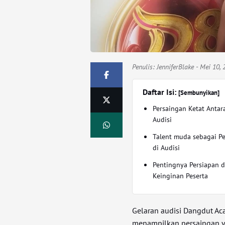
Penulis:
JenniferBlake
- Mei 10, 
Daftar Isi:
[Sembunyikan]
Persaingan Ketat Antar
Audisi
Talent muda sebagai P
di Audisi
Pentingnya Persiapan 
Keinginan Peserta
Gelaran audisi Dangdut Ac
menampilkan persaingan yan