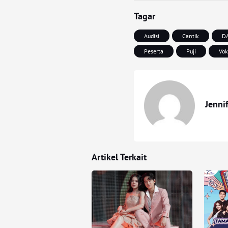
Tagar
Audisi
Cantik
D
Peserta
Puji
Vok
Jenni
Artikel Terkait