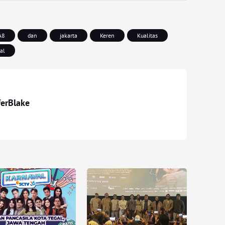
A8
dan
jakarta
Keren
Kualitas
al
ferBlake