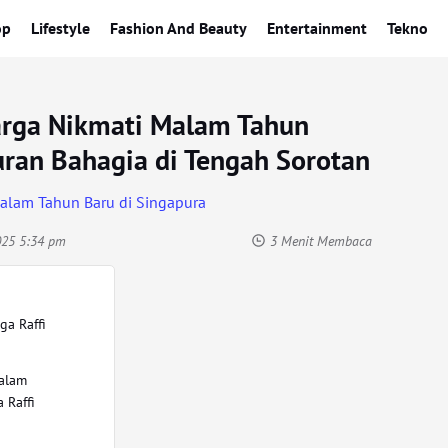
op
Lifestyle
Fashion And Beauty
Entertainment
Tekno
arga Nikmati Malam Tahun
uran Bahagia di Tengah Sorotan
2025 5:34 pm
3 Menit Membaca
ga Raffi
Malam
 Raffi