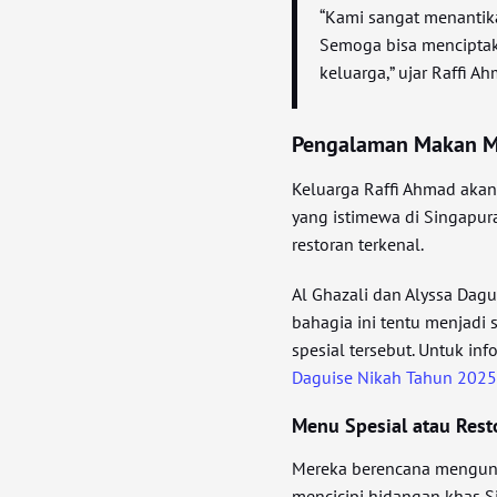
“Kami sangat menantik
Semoga bisa menciptak
keluarga,” ujar Raffi A
Pengalaman Makan M
Keluarga Raffi Ahmad ak
yang istimewa di Singapura
restoran terkenal.
Al Ghazali dan Alyssa Dag
bahagia ini tentu menjadi
spesial tersebut. Untuk inf
Daguise Nikah Tahun 202
Menu Spesial atau Rest
Mereka berencana mengunj
mencicipi hidangan khas Si