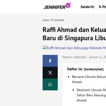
Selebriti
K-P
Home
Selebriti
Raffi Ahmad dan Kelu
Baru di Singapura Lib
Penulis:
editorjeni
- Januari 1, 
Daftar Isi:
[Sembunyikan]
Rencana Liburan Keluar
Ahmad
Destinasi Liburan 
Tahun Baru Keluarga
Ahmad