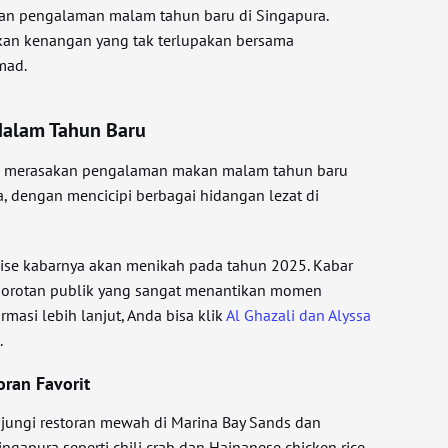
an pengalaman malam tahun baru di Singapura.
an kenangan yang tak terlupakan bersama
hmad.
alam Tahun Baru
an merasakan pengalaman makan malam tahun baru
, dengan mencicipi berbagai hidangan lezat di
uise kabarnya akan menikah pada tahun 2025. Kabar
 sorotan publik yang sangat menantikan momen
ormasi lebih lanjut, Anda bisa klik
Al Ghazali dan Alyssa
5
.
oran Favorit
ungi restoran mewah di Marina Bay Sands dan
ngapura seperti chili crab dan Hainanese chicken rice.