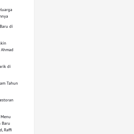
eluarga
mnya
Baru di
gkin
i Ahmad
rik di
lam Tahun
estoran
n Menu
 Baru
, Raffi