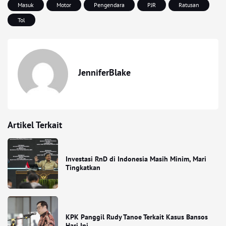
Masuk
Motor
Pengendara
PJR
Ratusan
Tol
JenniferBlake
Artikel Terkait
Investasi RnD di Indonesia Masih Minim, Mari
Tingkatkan
KPK Panggil Rudy Tanoe Terkait Kasus Bansos
Hari Ini