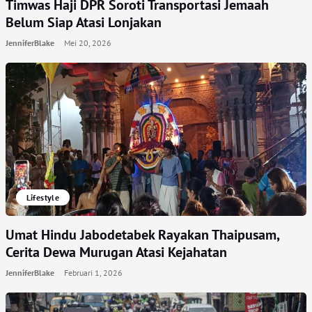
Timwas Haji DPR Soroti Transportasi Jemaah
Belum Siap Atasi Lonjakan
JenniferBlake
Mei 20, 2026
Lifestyle
Umat Hindu Jabodetabek Rayakan Thaipusam,
Cerita Dewa Murugan Atasi Kejahatan
JenniferBlake
Februari 1, 2026