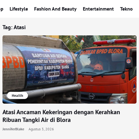
op
Lifestyle
Fashion And Beauty
Entertainment
Tekno
Tag:
Atasi
Health
Atasi Ancaman Kekeringan dengan Kerahkan
Ribuan Tangki Air di Blora
JenniferBlake
Agustus 3, 2026