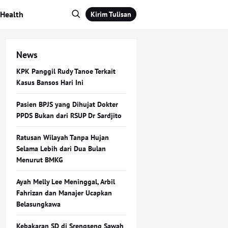
Health
Kirim Tulisan
News
KPK Panggil Rudy Tanoe Terkait
Kasus Bansos Hari Ini
Pasien BPJS yang Dihujat Dokter
PPDS Bukan dari RSUP Dr Sardjito
Ratusan Wilayah Tanpa Hujan
Selama Lebih dari Dua Bulan
Menurut BMKG
Ayah Melly Lee Meninggal, Arbil
Fahrizan dan Manajer Ucapkan
Belasungkawa
Kebakaran SD di Srengseng Sawah