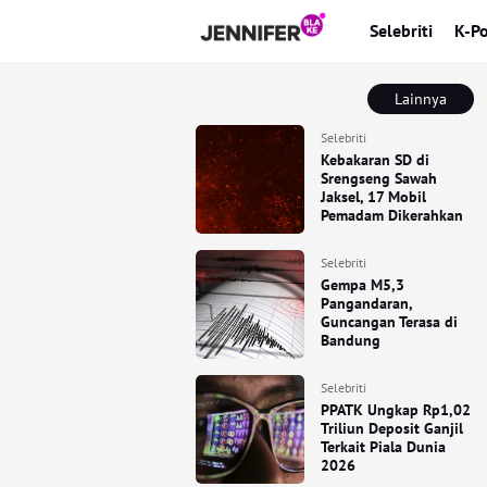
Selebriti
K-P
Lainnya
Selebriti
Kebakaran SD di
Srengseng Sawah
Jaksel, 17 Mobil
Pemadam Dikerahkan
Selebriti
Gempa M5,3
Pangandaran,
Guncangan Terasa di
Bandung
Selebriti
PPATK Ungkap Rp1,02
Triliun Deposit Ganjil
Terkait Piala Dunia
2026