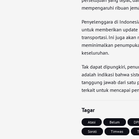
persetujuan yang tepat, d
mempengaruhi ribuan jem
Penyelenggara di Indonesi
untuk memberikan update 
transportasi. Ini juga aka
meminimalkan penumpukan
keseluruhan.
Tak dapat dipungkiri, penu
adalah indikasi bahwa sist
tanggung jawab dari satu p
terkait untuk mencapai pen
Tagar
Atasi
Belum
DP
Soroti
Timwas
T