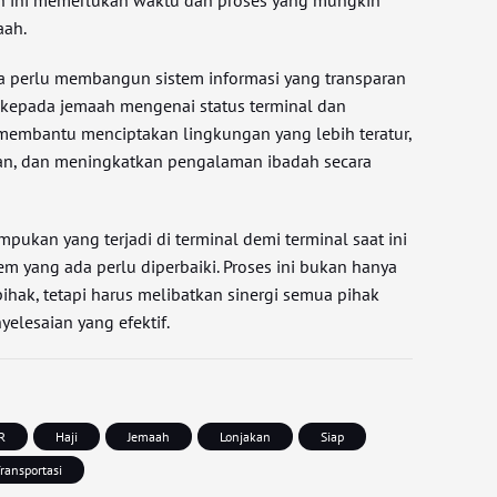
an ini memerlukan waktu dan proses yang mungkin
aah.
a perlu membangun sistem informasi yang transparan
kepada jemaah mengenai status terminal dan
n membantu menciptakan lingkungan yang lebih teratur,
, dan meningkatkan pengalaman ibadah secara
mpukan yang terjadi di terminal demi terminal saat ini
em yang ada perlu diperbaiki. Proses ini bukan hanya
ihak, tetapi harus melibatkan sinergi semua pihak
yelesaian yang efektif.
R
Haji
Jemaah
Lonjakan
Siap
ransportasi