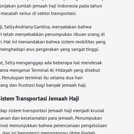
onjakan jumlah jemaah haji Indonesia pada tahun
salah serius di sektor transportasi.
, Selly Andriany Gantina, menyatakan bahwa
h telah menyebabkan penumpukan ribuan orang di
h. Hal ini menandakan bahwa sistem mobilitas yang
 menghadapi arus pergerakan yang sangat tinggi.
but, Selly menganggap ada beberapa hal mendesak
rutama mengenai Terminal Al-Hidayah yang disebut
 Penutupan terminal itu selama dua hari
ng dan frustrasi bagi banyak jemaah haji.
Sistem Transportasi Jemaah Haji
ap sistem transportasi jemaah haji menjadi krusial
anan dan keselamatan para jemaah. Penumpukan
erminal menunjukkan bahwa perencanaan pengelolaan
l, dan ini berpotensi mengganggu ritme ibadah