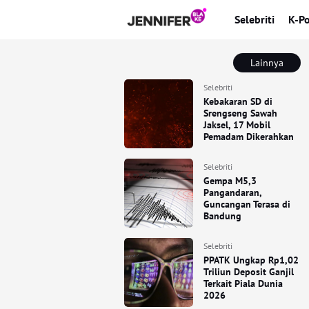
Selebriti
K-P
Lainnya
Selebriti
Kebakaran SD di
Srengseng Sawah
Jaksel, 17 Mobil
Pemadam Dikerahkan
Selebriti
Gempa M5,3
Pangandaran,
Guncangan Terasa di
Bandung
Selebriti
PPATK Ungkap Rp1,02
Triliun Deposit Ganjil
Terkait Piala Dunia
2026