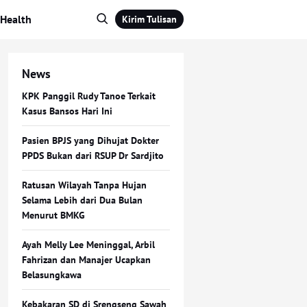
Health
Kirim Tulisan
News
KPK Panggil Rudy Tanoe Terkait
Kasus Bansos Hari Ini
Pasien BPJS yang Dihujat Dokter
PPDS Bukan dari RSUP Dr Sardjito
Ratusan Wilayah Tanpa Hujan
Selama Lebih dari Dua Bulan
Menurut BMKG
Ayah Melly Lee Meninggal, Arbil
Fahrizan dan Manajer Ucapkan
Belasungkawa
Kebakaran SD di Srengseng Sawah