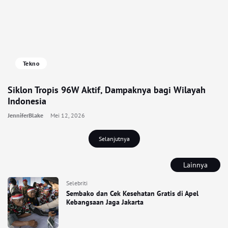
Tekno
Siklon Tropis 96W Aktif, Dampaknya bagi Wilayah
Indonesia
JenniferBlake
Mei 12, 2026
Selanjutnya
Lainnya
Selebriti
Sembako dan Cek Kesehatan Gratis di Apel
Kebangsaan Jaga Jakarta