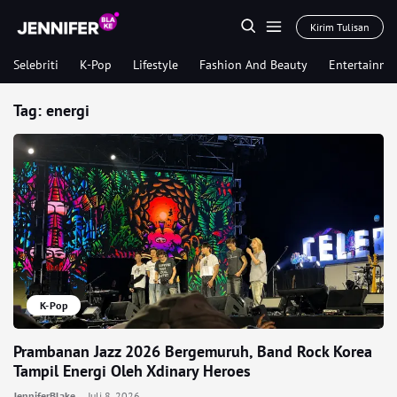
Kirim Tulisan
Selebriti
K-Pop
Lifestyle
Fashion And Beauty
Entertainme
Tag:
energi
K-Pop
Prambanan Jazz 2026 Bergemuruh, Band Rock Korea
Tampil Energi Oleh Xdinary Heroes
JenniferBlake
Juli 8, 2026