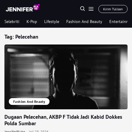
Kirim Tulisan
Selebriti
K-Pop
Lifestyle
Fashion And Beauty
Entertainme
Tag:
Pelecehan
Fashion And Beauty
Dugaan Pelecehan, AKBP F Tidak Jadi Kabid Dokkes
Polda Sumbar
JenniferBlake
Juli 28, 2026