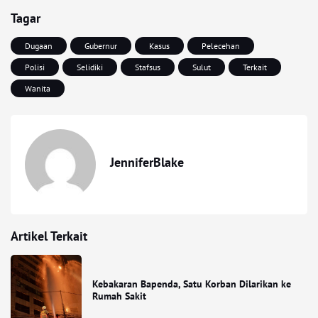
Tagar
Dugaan
Gubernur
Kasus
Pelecehan
Polisi
Selidiki
Stafsus
Sulut
Terkait
Wanita
JenniferBlake
Artikel Terkait
Kebakaran Bapenda, Satu Korban Dilarikan ke
Rumah Sakit