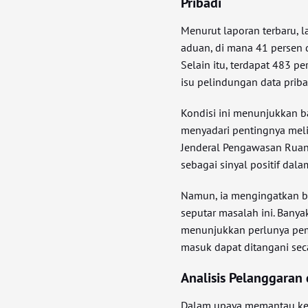
Pribadi
Menurut laporan terbaru, 
aduan, di mana 41 persen 
Selain itu, terdapat 483 
isu pelindungan data pribad
Kondisi ini menunjukkan b
menyadari pentingnya melin
Jenderal Pengawasan Ruang 
sebagai sinyal positif da
Namun, ia mengingatkan ba
seputar masalah ini. Banya
menunjukkan perlunya pe
masuk dapat ditangani seca
Analisis Pelanggaran 
Dalam upaya memantau kep