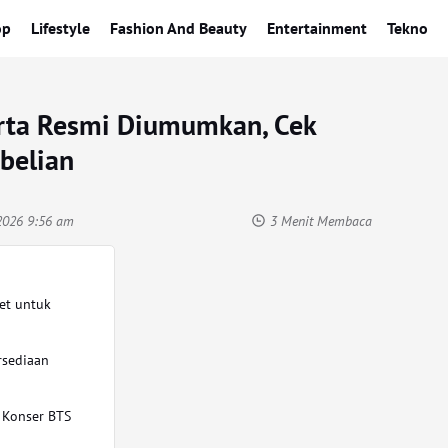
op
Lifestyle
Fashion And Beauty
Entertainment
Tekno
arta Resmi Diumumkan, Cek
belian
2026 9:56 am
3 Menit Membaca
et untuk
rsediaan
 Konser BTS