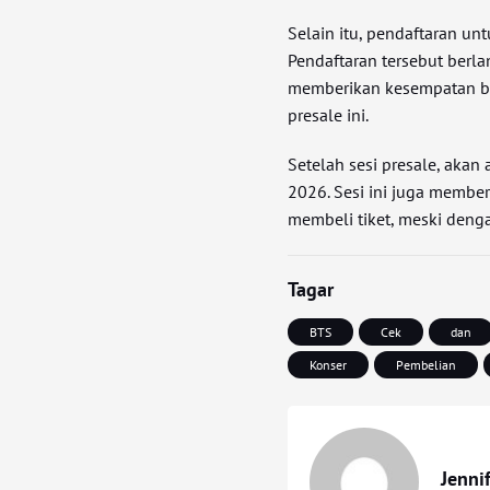
Selain itu, pendaftaran un
Pendaftaran tersebut berl
memberikan kesempatan ba
presale ini.
Setelah sesi presale, aka
2026. Sesi ini juga membe
membeli tiket, meski denga
Tagar
BTS
Cek
dan
Konser
Pembelian
Jenni