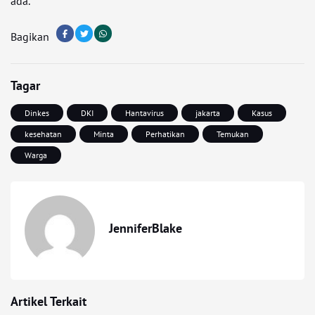
ada.
Bagikan
Tagar
Dinkes
DKI
Hantavirus
jakarta
Kasus
kesehatan
Minta
Perhatikan
Temukan
Warga
JenniferBlake
Artikel Terkait