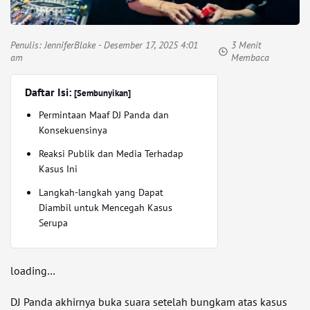
Penulis:
JenniferBlake
- Desember 17, 2025 4:01
3 Menit
am
Membaca
Daftar Isi:
[Sembunyikan]
Permintaan Maaf DJ Panda dan
Konsekuensinya
Reaksi Publik dan Media Terhadap
Kasus Ini
Langkah-langkah yang Dapat
Diambil untuk Mencegah Kasus
Serupa
loading…
DJ Panda akhirnya buka suara setelah bungkam atas kasus