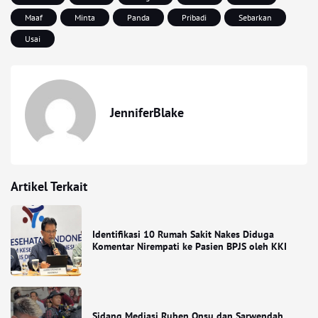
Maaf
Minta
Panda
Pribadi
Sebarkan
Usai
JenniferBlake
Artikel Terkait
Identifikasi 10 Rumah Sakit Nakes Diduga
Komentar Nirempati ke Pasien BPJS oleh KKI
Sidang Mediasi Ruben Onsu dan Sarwendah