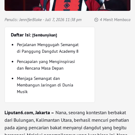
Penulis:
JenniferBlake
- Juli 7, 2026 11:38 pm
4 Menit Membaca
Daftar Isi:
[Sembunyikan]
Perjalanan Menggugah Semangat
di Panggung Dangdut Academy 8
Pencapaian yang Menginspirasi
dan Rencana Masa Depan
Menjaga Semangat dan
Membangun Jaringan di Dunia
Musik
Liputan6.com, Jakarta –
Nana, seorang kontestan berbakat
dari Bulungan, Kalimantan Utara, berhasil mencuri perhatian
pada ajang pencarian bakat menyanyi dangdut yang begitu