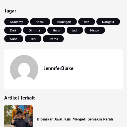
Tagar
Academy
Babak
Bulungan
dan
Dangdut
Dari
Diminta
Guru
Jadi
Masuk
Nana
Tari
Utama
JenniferBlake
Artikel Terkait
Dibiarkan Awal, Kini Menjadi Semakin Parah