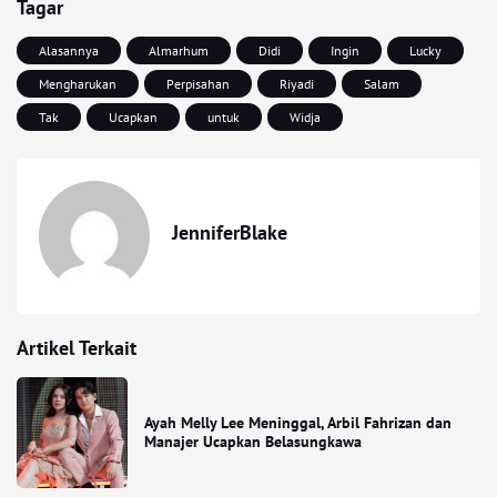
Tagar
Alasannya
Almarhum
Didi
Ingin
Lucky
Mengharukan
Perpisahan
Riyadi
Salam
Tak
Ucapkan
untuk
Widja
JenniferBlake
Artikel Terkait
Ayah Melly Lee Meninggal, Arbil Fahrizan dan
Manajer Ucapkan Belasungkawa